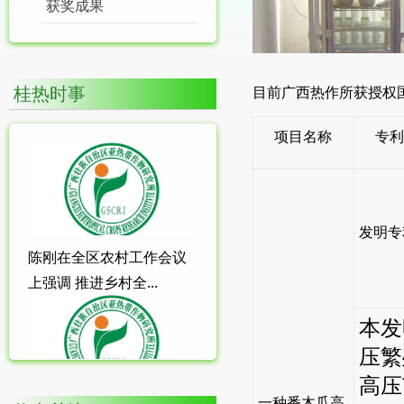
获奖成果
桂热时事
目前广西热作所获授权国
项目名称
专
发明专
陈刚在全区农村工作会议
上强调 推进乡村全...
本发
压繁
高压
一种番木瓜高