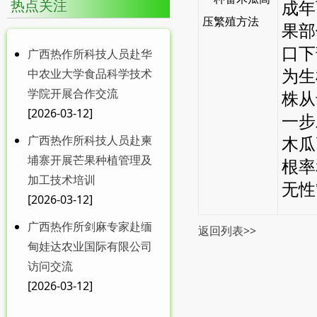
热点关注
中共中央 国务院关于锚定
成年
压繁殖方法
农业农村现代化 ...
果部
口下
广西热作所科技人员赴华
为生
中农业大学食品科学技术
学院开展合作交流
株从
MDPI 特刊征稿|广西热作
[2026-03-12]
一步
所在food...
广西热作所科技人员赴柬
木瓜
埔寨开展芒果种植管理及
根率
加工技术培训
无性
[2026-03-12]
广西热作所剑麻专家赴缅
返回列表>>
甸娃达农业国际有限公司
广西热作所举办习近平党
访问交流
建思想专题培训暨意...
[2026-03-12]