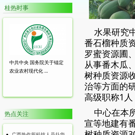
桂热时事
水果研究中
番石榴种质
罗蜜资源圃
从事番木瓜
中共中央 国务院关于锚定
农业农村现代化 ...
树种质资源
治等方面的研
高级职称1人
中心在本
热点关注
宣等地建有番
树种质资源3
广西热作所科技人员赴华