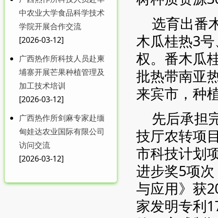
中农业大学食品科学技术
选育出番
学院开展合作交流
木瓜桂热3号
[2026-03-12]
权。番木瓜桂
广西热作所科技人员赴柬
批热带南亚
埔寨开展芒果种植管理及
加工技术培训
来宾市，种
[2026-03-12]
先后承担
广西热作所剑麻专家赴缅
甸娃达农业国际有限公司
技厅农转项
访问交流
市科技计划项
[2026-03-12]
进步奖5项次
与应用》获2
家发明专利1