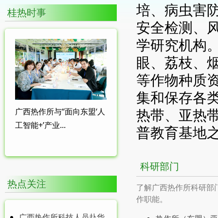
培、病虫害
桂热时事
安全检测、
学研究机构
眼、荔枝、
等作物种质资
集和保存各类
热带、亚热
广西热作所与“面向东盟‘人
工智能+’产业...
普教育基地
科研部门
热点关注
了解广西热作所科研部
作职能。
广西热作所科技人员赴华