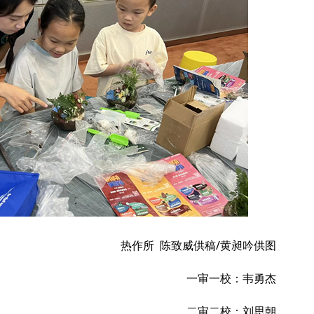
热作所 陈致威供稿/黄昶吟供图
一审一校：韦勇杰
二审二校：刘思朝