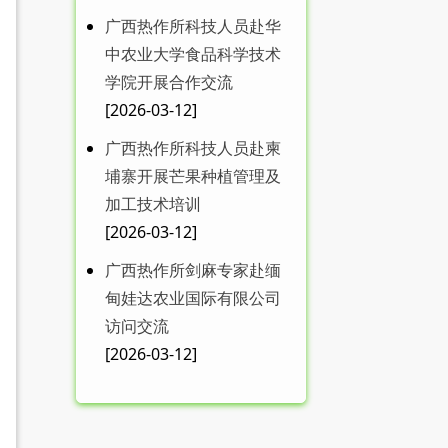
广西热作所科技人员赴华
中农业大学食品科学技术
学院开展合作交流
MDPI 特刊征稿|广西热作
[2026-03-12]
所在food...
广西热作所科技人员赴柬
埔寨开展芒果种植管理及
加工技术培训
[2026-03-12]
广西热作所剑麻专家赴缅
甸娃达农业国际有限公司
广西热作所召开送培博士
访问交流
工作学习汇报会
[2026-03-12]