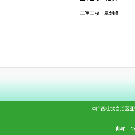
三审三校：覃剑峰
©广西壮族自治区亚
邮箱：
g