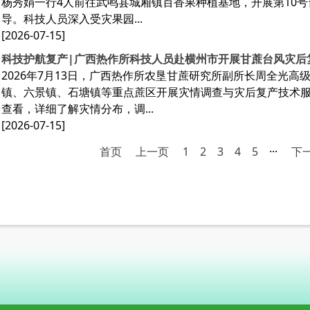
杨秀娟一行4人前往武鸣县城厢镇百香果种植基地，开展第10号
导。科技人员深入受灾果园...
[2026-07-15]
科技护航复产|广西热作所科技人员赴横州市开展甘蔗台风灾后
2026年7月13日，广西热作所农垦甘蔗研究所副所长周全光高
镇、六景镇、石塘镇等重点蔗区开展灾情调查与灾后复产技术
查看，详细了解灾情分布，调...
[2026-07-15]
首页
上一页
1
2
3
4
5
···
下一
页面