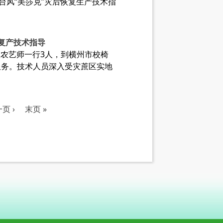
台风“美莎克”灾后恢复生产技术指
复产技术指导
级农艺师一行3人，到横州市校椅
服务。技术人员深入受灾蔗区实地
页 ›
末页 »