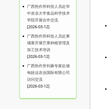
广西热作所科技人员赴华
中农业大学食品科学技术
学院开展合作交流
MDPI 特刊征稿|广西热作
[2026-03-12]
所在food...
广西热作所科技人员赴柬
埔寨开展芒果种植管理及
加工技术培训
[2026-03-12]
广西热作所剑麻专家赴缅
甸娃达农业国际有限公司
广西热作所召开送培博士
访问交流
工作学习汇报会
[2026-03-12]